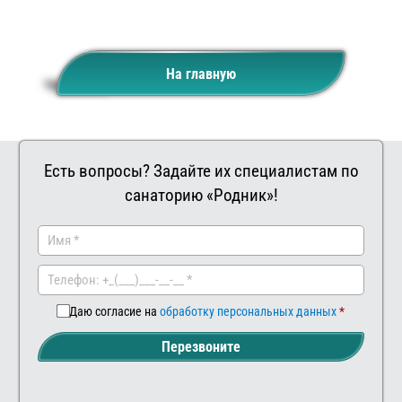
На главную
Есть вопросы? Задайте их специалистам по
санаторию «Родник»!
Заказать
Ваш
комментар
Даю согласие на
обработку персональных данных
Перезвоните