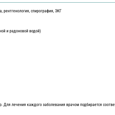
а, рентгенология, спирография, ЭКГ
ой и радоновой водой)
р. Для лечения каждого заболевания врачом подбирается соотв