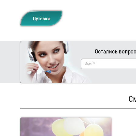
Путёвки
Остались вопрос
См