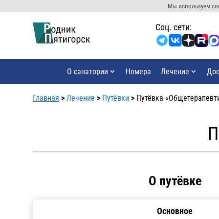
Мы используем coo
Cоц. сети:
О санатории
Номера
Лечение
Дос
Главная
>
Лечение
>
Путёвки
>
Путёвка «Общетерапевт
П
О путёвке
Основное