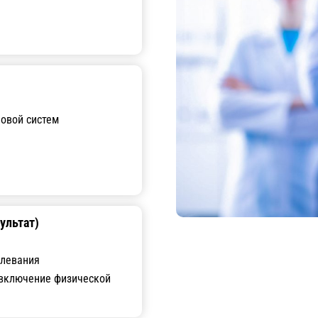
овой систем
ультат)
олевания
 включение физической