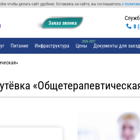
kie чтобы делать сайт удобнее. Оставаясь на сайте, вы соглашаетесь
с политик
Служб
Заказ звонкa
8 
уг
Питание
Инфраструктура
Цены
Документы для заез
ическая»
утёвка «Общетерапевтическа