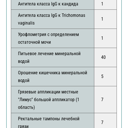
Антитела класса IgG к кандида
1
Антитела класса IgG к Trichomonas
1
vaginalis
Урофлометрия с определением
1
остаточной мочи
Питьевое лечение минеральной
40
водой
Орошение кишечника минеральной
5
водой
Грязевые аппликации местные
"Лимус" большой аппликатор (1
7
область)
Ректальные тампоны лечебной
7
грязи