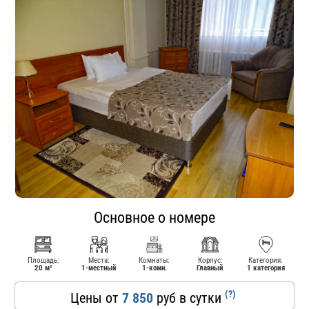
Основное о номере
Площадь:
Места:
Комнаты:
Корпус:
Категория:
20 м²
1-местный
1-комн.
Главный
1 категория
(?)
Цены от
7 850
руб в сутки