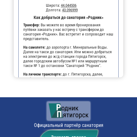
Широта:
44.044506
Долгота:
43.096999
Как добраться до санатория «Родник»
Трансфер:
Вы можете во время бронирования
путёвки заказать у нас встречу с трансфером до
санатория «Родник». Вас встретит и сопроводит наш
представитель.
На самолете:
до аэропорта г. Минеральные Воды.
Далее на такси до санатория. Или можно добраться
на электричке до ж/д станции города Пятигорск,
далее городским автобусом №1 или маршрутным
такси № 1 до остановки "Санаторий "Родник".
На личном транспорте:
до г. Пятигорска, далее,
чтобы не заблудиться, можно воспользоваться
навигатором. По прибытии будет возможность
оставить автомобиль на парковке санатория.
Официальный партнёр санатория